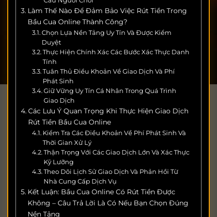
Cầu Người Chơi
Làm Thế Nào Để Đảm Bảo Việc Rút Tiền Trong
Bầu Cua Online Thành Công?
Chọn Lựa Nền Tảng Uy Tín Và Được Kiểm
Duyệt
Thực Hiện Chính Xác Các Bước Xác Thực Danh
Tính
Tuân Thủ Điều Khoản Về Giao Dịch Và Phí
Phát Sinh
Giữ Vững Uy Tín Cá Nhân Trong Quá Trình
Giao Dịch
Các Lưu Ý Quan Trọng Khi Thực Hiện Giao Dịch
Rút Tiền Bầu Cua Online
Kiểm Tra Các Điều Khoản Về Phí Phát Sinh Và
Thời Gian Xử Lý
Thận Trọng Với Các Giao Dịch Lớn Và Xác Thực
Kỹ Lưỡng
Theo Dõi Lịch Sử Giao Dịch Và Phản Hồi Từ
Nhà Cung Cấp Dịch Vụ
Kết Luận: Bầu Cua Online Có Rút Tiền Được
Không – Câu Trả Lời Là Có Nếu Bạn Chọn Đúng
Nền Tảng