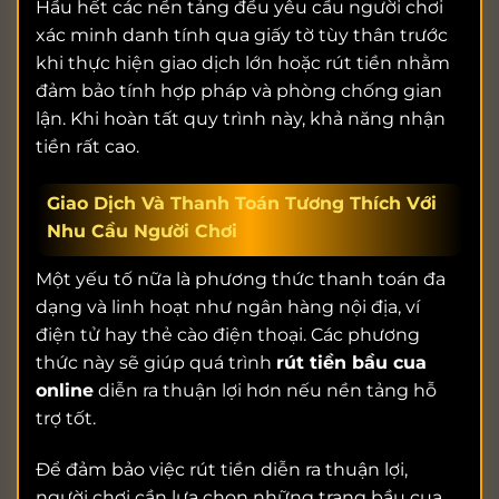
Hầu hết các nền tảng đều yêu cầu người chơi
xác minh danh tính qua giấy tờ tùy thân trước
khi thực hiện giao dịch lớn hoặc rút tiền nhằm
đảm bảo tính hợp pháp và phòng chống gian
lận. Khi hoàn tất quy trình này, khả năng nhận
tiền rất cao.
Giao Dịch Và Thanh Toán Tương Thích Với
Nhu Cầu Người Chơi
Một yếu tố nữa là phương thức thanh toán đa
dạng và linh hoạt như ngân hàng nội địa, ví
điện tử hay thẻ cào điện thoại. Các phương
thức này sẽ giúp quá trình
rút tiền bầu cua
online
diễn ra thuận lợi hơn nếu nền tảng hỗ
trợ tốt.
Để đảm bảo việc rút tiền diễn ra thuận lợi,
người chơi cần lựa chọn những trang bầu cua