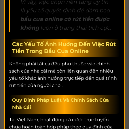
Vì vậy, việc chọn nền tảng uy tín
là yếu tố quyết định để đảm bảo
bầu cua online có rút tiền được
không
luôn ở trạng thái tích cực.
Các Yếu Tố Ảnh Hưởng Đến Việc Rút
Tiền Trong Bầu Cua Online
Không phải tất cả đều phụ thuộc vào chính
sách của nhà cái mà còn liên quan đến nhiều
yếu tố khác ảnh hưởng trực tiếp đến quá trình
rút tiền của người chơi.
Quy Định Pháp Luật Và Chính Sách Của
Nhà Cái
Tại Việt Nam, hoạt động cá cược trực tuyến
chưa hoàn toàn hợp pháp theo quy định của