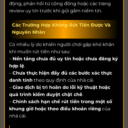
động, phản hồi từ cộng đồng hoặc các trang
review uy tín trước khi gửi gắm niềm tin.
Các Trường Hợp Không Rút Tiền Được Và
Nguyên Nhân
Có nhiều lý do khiến người chơi gặp khó khăn
khi muốn rút tiền như sau:
–
Nền tảng chưa đủ uy tín hoặc chưa đăng ký
hợp lệ
.
–
Chưa thực hiện đầy đủ các bước xác thực
danh tính
theo quy định của nhà cái.
–
Giao dịch bị trì hoãn do lỗi kỹ thuật hoặc
quá trình kiểm duyệt chặt chẽ
.
–
Chính sách hạn chế rút tiền trong một số
khung giờ hoặc theo điều khoản riêng
của
nhà cái.